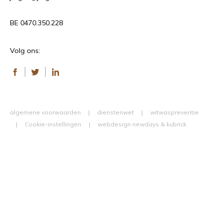
BE 0470.350.228
Volg ons:
Facebook
Twitter
LinkedIn
algemene voorwaarden
dienstenwet
witwaspreventie
Cookie-instellingen
webdesign
newdays
&
kubrick